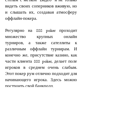
столам с меткой "Видео" и не только
видеть своих соперников вживую, но
и слышать их, создавая атмосферу
оффлайн-покера.
Регулярно на 888 poker проходит
множество крупных онлайн
турниров, а также сателлиты к
различным оффлайн турнирам. И
конечно же, присутствие казино, как
части клиента 888 poker, делает поле
игроков в среднем очень слабым.
Этот покер рум отлично подходит для
начинающего игрока. Здесь можно
построить свой банкролл.