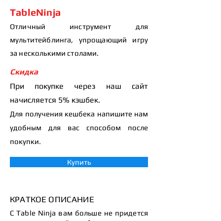
TableNinja
Отличный инструмент для
мультитейблинга, упрощающий игру
за несколькими столами.
Скидка
При покупке через наш сайт
начисляется 5
% кэшбек
.
Для получения кешбека напишите нам
удобным для вас способом после
покупки.
Купить
КРАТКОЕ ОПИСАНИЕ
C Table Ninja вам больше не придется