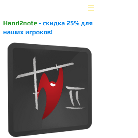
PLUS-EV. ru
Hand2note
- скидка 25% для
наших игроков!