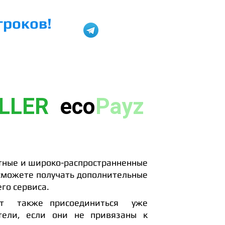
гроков!
@plus_ev
H2N HUD
LLER
eco
Payz
тные и широко-распространненные
 сможете получать дополнительные
го сервиса.
ут также присоединиться уже
тели, если они не привязаны к