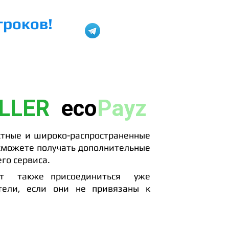
гроков!
@plus_ev
H2N HUD
LLER
eco
Payz
стные и широко-распространенные
 сможете получать дополнительные
го сервиса.
ут также присоединиться уже
тели, если они не привязаны к