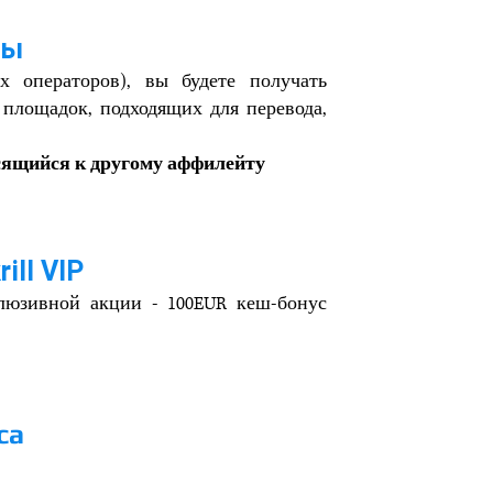
ды
х операторов), вы будете получать
 площадок, подходящих для перевода,
осящийся к другому аффилейту
ill VIP
склюзивной акции - 100EUR кеш-бонус
са