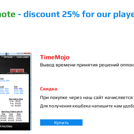
note
- discount 25% for our play
RAKEBACK !
POKER-ROOMS
COACHING
TimeMojo
Вывод времени принятия решений оппон
Скидка
При покупке через наш сайт начисляется
Для получения кешбека напишите нам удобн
Купить