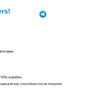
ers!
@plus_ev
H2N HUD
ентами.
10% кэшбек
.
ым для вас способом после покупки.