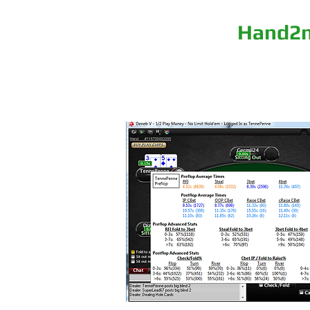
PLUS-EV. ru
Hand2
HOME
% SOFTWARE